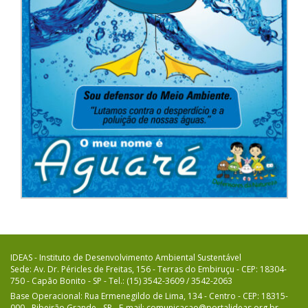
IDEAS - Instituto de Desenvolvimento Ambiental Sustentável
Sede: Av. Dr. Péricles de Freitas, 156 - Terras do Embiruçu - CEP: 18304-
750 - Capão Bonito - SP - Tel.: (15) 3542-3609 / 3542-2063
Base Operacional: Rua Ermenegildo de Lima, 134 - Centro - CEP: 18315-
000 - Ribeirão Grande - SP - E-mail: comunicacao@portalideas.org.br