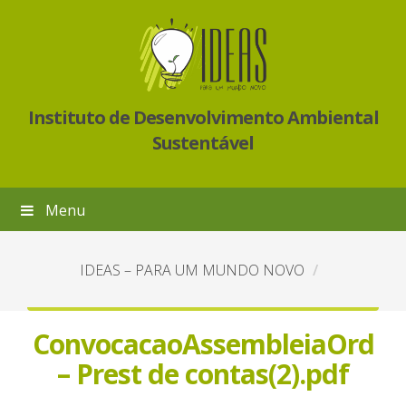
Instituto de Desenvolvimento Ambiental
Sustentável
Menu
IDEAS – PARA UM MUNDO NOVO
ConvocacaoAssembleiaOrd
– Prest de contas(2).pdf