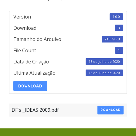
Version
1.0.0
Download
3
Tamanho do Arquivo
216.79 KB
File Count
1
Data de Criação
15 de julho de 2020
Ultima Atualização
15 de julho de 2020
DOWNLOAD
DF´s _IDEAS 2009.pdf
DOWNLOAD