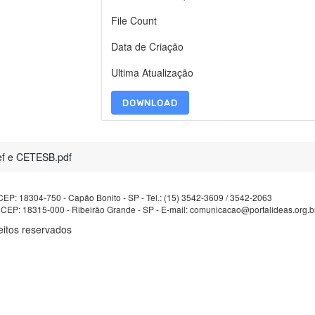
File Count
Data de Criação
Ultima Atualização
DOWNLOAD
ef e CETESB.pdf
- CEP: 18304-750 - Capão Bonito - SP - Tel.: (15) 3542-3609 / 3542-2063
 CEP: 18315-000 - Ribeirão Grande - SP - E-mail: comunicacao@portalideas.org.b
tos reservados