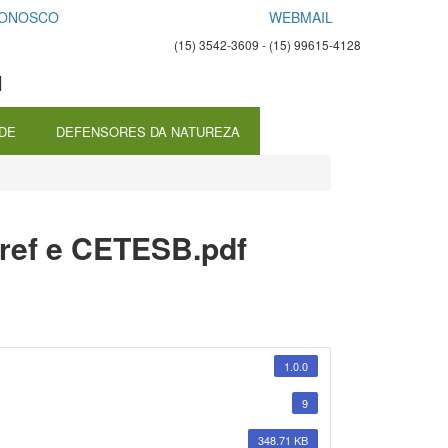
CONOSCO
WEBMAIL
(15) 3542-3609 - (15) 99615-4128
l
ADE
DEFENSORES DA NATUREZA
ref e CETESB.pdf
1.0.0
9
348.71 KB