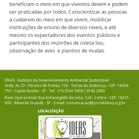
beneficiam o meio em que vivemos devem e podem
ser praticadas por todos. Conscientizar as pessoas
a cuidarem do meio em que vivem, mobilizar
instituições de ensino de diversos níveis, e até
mesmo os espectadores dos eventos públicos e
participantes dos mutirões de coleta lixo,
observação de aves
e plantios de mudas.
IDEAS - Instituto de Desenvolvimento Ambiental Sustentável
Sede: Av. Dr. Péricles de Freitas, 156 - Terras do Embiruçu - CEP: 18304-
750 - Capão Bonito - SP - Tel.: (15) 3542-3609 / 3542-2063
Base Operacional: Rua Ermenegildo de Lima, 134 - Centro - CEP: 18315-
000 - Ribeirão Grande - SP - E-mail: comunicacao@portalideas.org.br